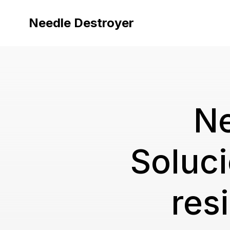
Skip
to
Needle Destroyer
content
Ne
Soluci
res