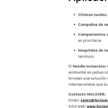
Clínicas rurales
Campañas de va
Campamentos de
es prioritaria.
Hospitales de 
residuos.
El
Needle Incinerator
e
ambiental en países c
brindan una solución i
internacionales que 
Contacto HICLOVER:
Email:
sales@hiclove
Sitio web:
www.hiclov