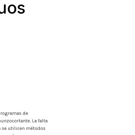
duos
 programas de
unzocortante. La falta
a se utilicen métodos