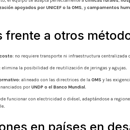
o, el equipo se adapta perfectamente a
clínicas rurales
,
hos
zación apoyados por UNICEF o la OMS
, y
campamentos human
s frente a otros métod
 costo
: no requiere transporte ni infraestructura centralizada
: elimina la posibilidad de reutilización de jeringas y agujas.
ormativo
: alineado con las directrices de la
OMS
y las exigenc
financiados por
UNDP o el Banco Mundial
.
ede funcionar con electricidad o diésel, adaptándose a region
le.
ones en países en des