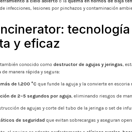
erramiento a cielo abierto
o la
quema en hornos de baja te
de infecciones, lesiones por pinchazos y contaminación ambie
ncinerator: tecnología
a y eficaz
, también conocido como
destructor de agujas y jeringas
, es
a de manera rápida y segura:
más de 1.200 °C
que funde la aguja y la convierte en escoria m
cción de 2–5 segundos por aguja
, eliminando riesgos de man
strucción de agujas y corte del tubo de la jeringa o set de infu
áticos de seguridad
que evitan sobrecargas y aseguran opera