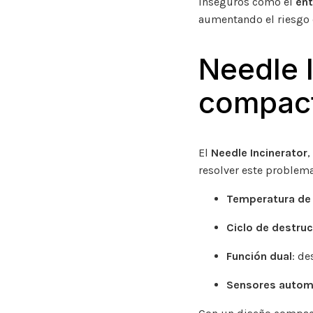
inseguros como el
ent
aumentando el riesgo 
Needle I
compact
El
Needle Incinerator
resolver este problem
Temperatura de 
Ciclo de destru
Función dual
: de
Sensores autom