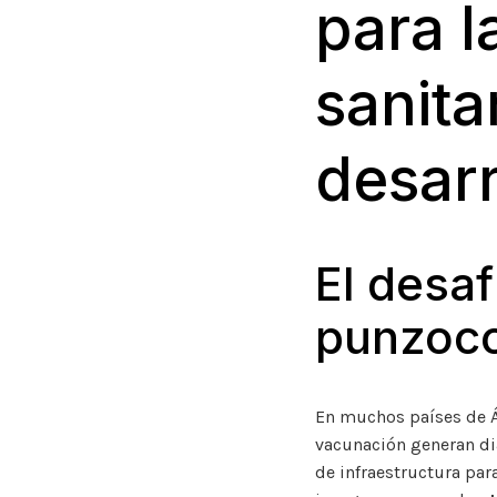
para l
sanita
desarr
El desaf
punzoco
En muchos países de Áf
vacunación generan di
de infraestructura par