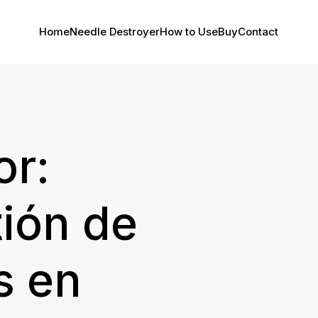
Home
Needle Destroyer
How to Use
Buy
Contact
or:
tión de
s en