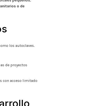
pitales pequeños
,
itarios o de
os
 como los autoclaves.
ias de proyectos
es con acceso limitado
arrollo