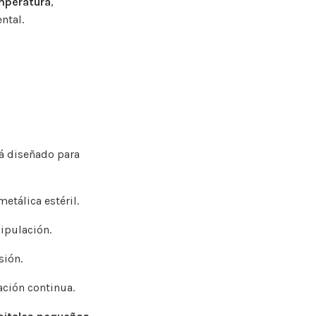
mperatura
,
ntal.
tá diseñado para
etálica estéril.
ipulación.
sión.
ción continua.