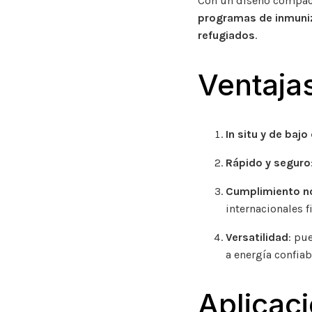
Con un diseño compact
programas de inmuni
refugiados
.
Ventaja
In situ y de bajo
Rápido y seguro
Cumplimiento n
internacionales 
Versatilidad
: pu
a energía confiab
Aplicaci